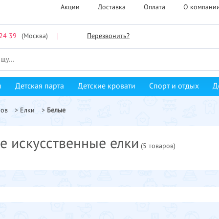
Акции
Доставка
Оплата
О компани
24 39
(Москва)
Перезвонить?
ы
Детская парта
Детские кровати
Спорт и отдых
Д
ров
>
Елки
>
Белые
е искусственные елки
(5 товаров)