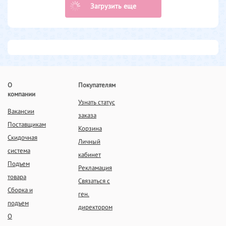
Загрузить еще
О
Покупателям
компании
Узнать статус
Вакансии
заказа
Поставщикам
Корзина
Скидочная
Личный
система
кабинет
Подъем
Рекламация
товара
Связаться с
Сборка и
ген.
подъем
директором
О