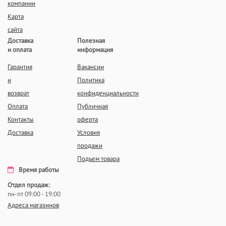
компании
Карта
сайта
Доставка
Полезная
и оплата
информация
Гарантия
Вакансии
и
Политика
возврат
конфиденциальности
Оплата
Публичная
Контакты
оферта
Доставка
Условия
продажи
Подъем товара
Время работы
Отдел продаж:
пн-пт 09:00 - 19:00
Адреса магазинов