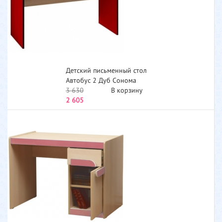
Детский письменный стол
Автобус 2 Дуб Сонома
Красный...
3 630
В корзину
2 605