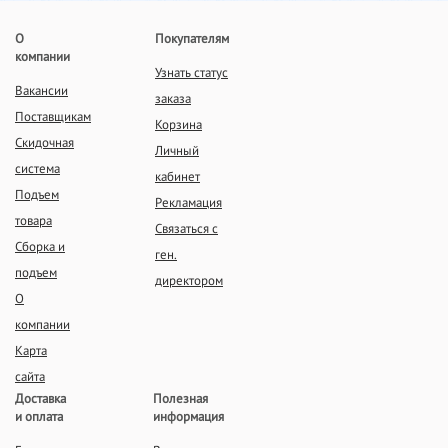
О
Покупателям
компании
Узнать статус
Вакансии
заказа
Поставщикам
Корзина
Скидочная
Личный
система
кабинет
Подъем
Рекламация
товара
Связаться с
Сборка и
ген.
подъем
директором
О
компании
Карта
сайта
Доставка
Полезная
и оплата
информация