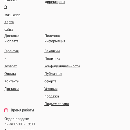
директором
О
компании
Карта
сайта
Доставка
Полезная
и оплата
информация
Гарантия
Вакансии
и
Политика
возврат
конфиденциальности
Оплата
Публичная
Контакты
оферта
Доставка
Условия
продажи
Подъем товара
Время работы
Отдел продаж:
пн-пт 09:00 - 19:00