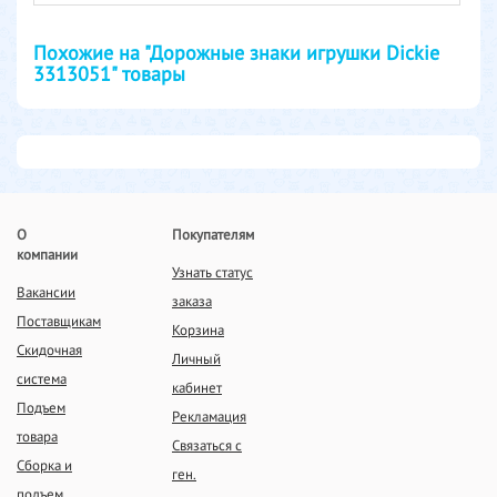
Похожие на "Дорожные знаки игрушки Dickie
3313051" товары
О
Покупателям
компании
Узнать статус
Вакансии
заказа
Поставщикам
Корзина
Скидочная
Личный
система
кабинет
Подъем
Рекламация
товара
Связаться с
Сборка и
ген.
подъем