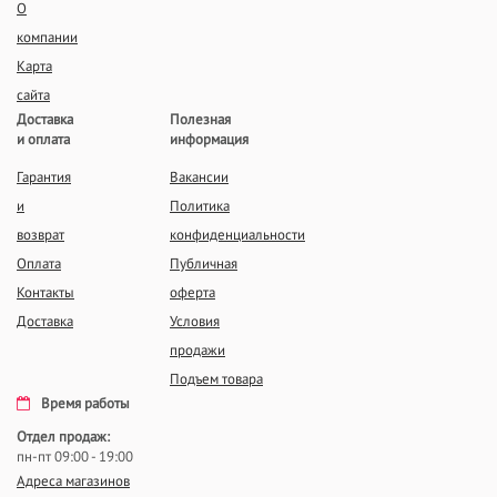
О
компании
Карта
сайта
Доставка
Полезная
и оплата
информация
Гарантия
Вакансии
и
Политика
возврат
конфиденциальности
Оплата
Публичная
Контакты
оферта
Доставка
Условия
продажи
Подъем товара
Время работы
Отдел продаж:
пн-пт 09:00 - 19:00
Адреса магазинов