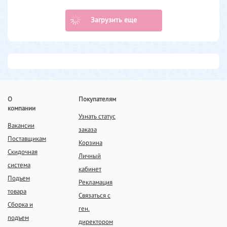
Загрузить еще
О
Покупателям
компании
Узнать статус
Вакансии
заказа
Поставщикам
Корзина
Скидочная
Личный
система
кабинет
Подъем
Рекламация
товара
Связаться с
Сборка и
ген.
подъем
директором