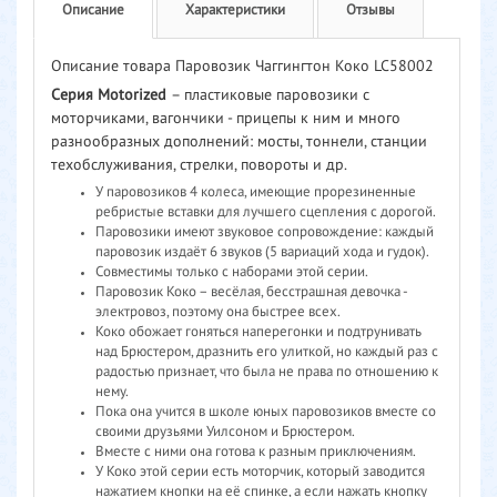
Описание
Характеристики
Отзывы
Описание товара Паровозик Чаггингтон Коко LC58002
Серия Motorized
– пластиковые паровозики с
моторчиками, вагончики - прицепы к ним и много
разнообразных дополнений: мосты, тоннели, станции
техобслуживания, стрелки, повороты и др.
У паровозиков 4 колеса, имеющие прорезиненные
ребристые вставки для лучшего сцепления с дорогой.
Паровозики имеют звуковое сопровождение: каждый
паровозик издаёт 6 звуков (5 вариаций хода и гудок).
Совместимы только с наборами этой серии.
Паровозик Коко – весёлая, бесстрашная девочка -
электровоз, поэтому она быстрее всех.
Коко обожает гоняться наперегонки и подтрунивать
над Брюстером, дразнить его улиткой, но каждый раз с
радостью признает, что была не права по отношению к
нему.
Пока она учится в школе юных паровозиков вместе со
своими друзьями Уилсоном и Брюстером.
Вместе с ними она готова к разным приключениям.
У Коко этой серии есть моторчик, который заводится
нажатием кнопки на её спинке, а если нажать кнопку