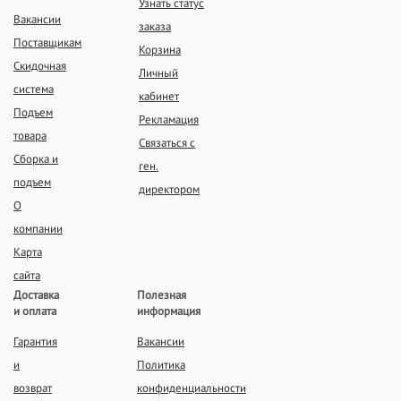
Узнать статус
Вакансии
заказа
Поставщикам
Корзина
Скидочная
Личный
система
кабинет
Подъем
Рекламация
товара
Связаться с
Сборка и
ген.
подъем
директором
О
компании
Карта
сайта
Доставка
Полезная
и оплата
информация
Гарантия
Вакансии
и
Политика
возврат
конфиденциальности