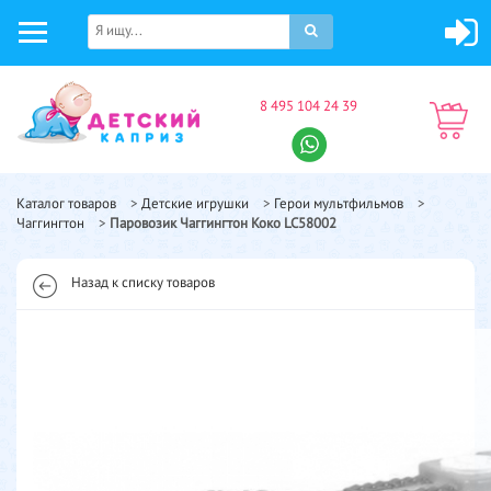
8 495 104 24 39
Каталог товаров
>
Детские игрушки
>
Герои мультфильмов
>
Чаггингтон
>
Паровозик Чаггингтон Коко LC58002
Назад к списку товаров