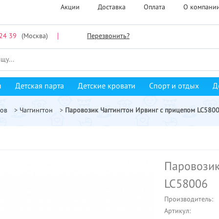
Акции
Доставка
Оплата
О компани
24 39
(Москва)
Перезвонить?
ы
Детская парта
Детские кровати
Спорт и отдых
Д
мов
>
Чаггингтон
>
Паровозик Чаггингтон Ирвинг с прицепом LC580
Паровозик
LC58006
Производитель:
Артикул: