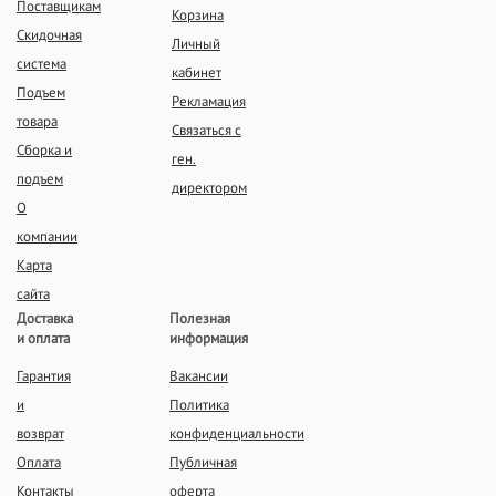
Поставщикам
Корзина
Скидочная
Личный
система
кабинет
Подъем
Рекламация
товара
Связаться с
Сборка и
ген.
подъем
директором
О
компании
Карта
сайта
Доставка
Полезная
и оплата
информация
Гарантия
Вакансии
и
Политика
возврат
конфиденциальности
Оплата
Публичная
Контакты
оферта