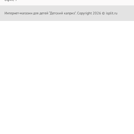
Интернет-магазин для детей “Детский каприз”. Copyright 2026 © isplit.ru