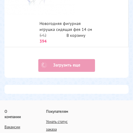
Новогодняя фигурная
игрушка сидящая фея 14 см
Snowmen Е71016...
542
В корзину
394
Загрузить еще
О
Покупателям
компании
Узнать статус
Вакансии
заказа