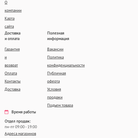
О
компании
Карта
сайта
Доставка
Полезная
и оплата
информация
Гарантия
Вакансии
и
Политика
возврат
конфиденциальности
Оплата
Публичная
Контакты
оферта
Доставка
Условия
продажи
Подъем товара
Время работы
Отдел продаж:
пн-пт 09:00 - 19:00
Адреса магазинов