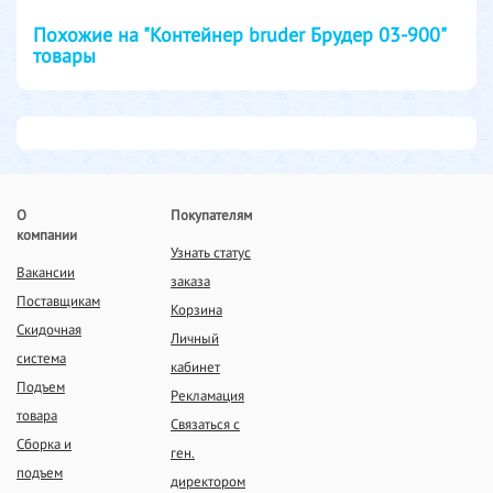
Похожие на "Контейнер bruder Брудер 03-900"
товары
О
Покупателям
компании
Узнать статус
Вакансии
заказа
Поставщикам
Корзина
Скидочная
Личный
система
кабинет
Подъем
Рекламация
товара
Связаться с
Сборка и
ген.
подъем
директором