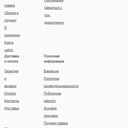
Рекламация
товара
Связаться с
Сборка и
ген.
подъем
директором
О
компании
Карта
сайта
Доставка
Полезная
и оплата
информация
Гарантия
Вакансии
и
Политика
возврат
конфиденциальности
Оплата
Публичная
Контакты
оферта
Доставка
Условия
продажи
Подъем товара