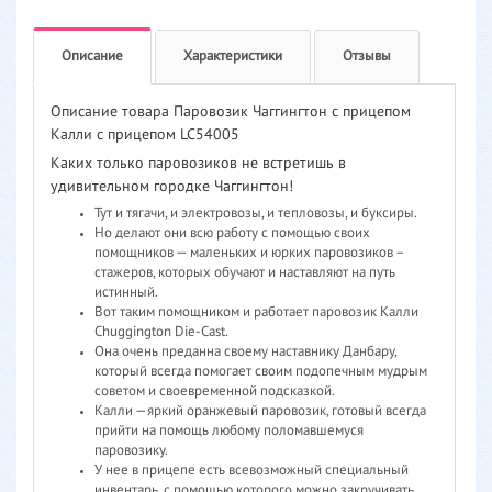
Описание
Характеристики
Отзывы
Описание товара Паровозик Чаггингтон с прицепом
Калли с прицепом LC54005
Каких только паровозиков не встретишь в
удивительном городке Чаггингтон!
Тут и тягачи, и электровозы, и тепловозы, и буксиры.
Но делают они всю работу с помощью своих
помощников — маленьких и юрких паровозиков –
стажеров, которых обучают и наставляют на путь
истинный.
Вот таким помощником и работает паровозик Калли
Chuggington Die-Cast.
Она очень преданна своему наставнику Данбару,
который всегда помогает своим подопечным мудрым
советом и своевременной подсказкой.
Калли —яркий оранжевый паровозик, готовый всегда
прийти на помощь любому поломавшемуся
паровозику.
У нее в прицепе есть всевозможный специальный
инвентарь, с помощью которого можно закручивать