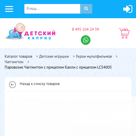
8 495 104 24 39
Каталог товаров
>
Детские игрушки
>
Герои мультфильмов
>
Чаггингтон
>
Паровозик Чаггингтон с прицепом Калли с прицепом LC54005
Назад к списку товаров