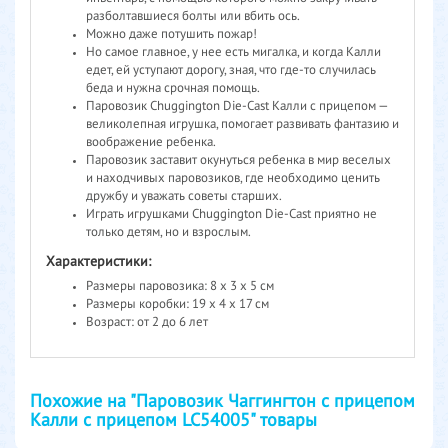
разболтавшиеся болты или вбить ось.
Можно даже потушить пожар!
Но самое главное, у нее есть мигалка, и когда Калли
едет, ей уступают дорогу, зная, что где-то случилась
беда и нужна срочная помощь.
Паровозик Chuggington Die-Cast Калли с прицепом —
великолепная игрушка, помогает развивать фантазию и
воображение ребенка.
Паровозик заставит окунуться ребенка в мир веселых
и находчивых паровозиков, где необходимо ценить
дружбу и уважать советы старших.
Играть игрушками Chuggington Die-Cast приятно не
только детям, но и взрослым.
Характеристики:
Размеры паровозика: 8 х 3 х 5 см
Размеры коробки: 19 х 4 х 17 см
Возраст: от 2 до 6 лет
Похожие на "Паровозик Чаггингтон с прицепом
Калли с прицепом LC54005" товары