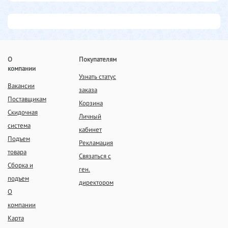
О
Покупателям
компании
Узнать статус
Вакансии
заказа
Поставщикам
Корзина
Скидочная
Личный
система
кабинет
Подъем
Рекламация
товара
Связаться с
Сборка и
ген.
подъем
директором
О
компании
Карта