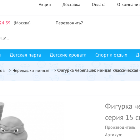
Акции
Доставка
Оплата
О компани
24 39
(Москва)
Перезвонить?
ы
Детская парта
Детские кровати
Спорт и отдых
Д
мов
>
Черепашки ниндзя
>
Фигурка черепашек ниндзя классическая
Фигурка ч
серия 15 
Производитель:
Артикул: