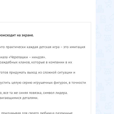
оисходит на экране.
что практически каждая детская игра – это имитация
риала «Черепашки – ниндзя».
раждебных кланов, которые в компании в их
готов придумать выход из сложной ситуации и
устить целую серию игрушечных фигурок, в точности
, все та же синяя повязка, символ лидера.
двигающимися деталями.
я и придумывая для своего любимца различные