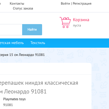
и
Контакты
Войти |
Регистрация
Статус заказа
Корзина
пуста
Найти
етская мебель
Текстиль
 серия 15 см Леонардо 91081
ерепашек ниндзя классическая
см Леонардо 91081
Playmates toys
91081