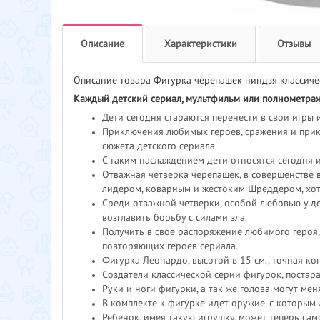
Описание
Характеристики
Отзывы
Описание товара Фигурка черепашек ниндзя классиче
Каждый детский сериал, мультфильм или полнометраж
Дети сегодня стараются перенести в свои игры и
Приключения любимых героев, сражения и приклю
сюжета детского сериала.
С таким наслаждением дети относятся сегодня 
Отважная четверка черепашек, в совершенстве
лидером, коварным и жестоким Шреддером, хотя
Среди отважной четверки, особой любовью у де
возглавить борьбу с силами зла.
Получить в свое распоряжение любимого героя
повторяющих героев сериала.
Фигурка Леонардо, высотой в 15 см., точная коп
Создатели классической серии фигурок, постар
Руки и ноги фигурки, а так же голова могут ме
В комплекте к фигурке идет оружие, с которым
Ребенок, имея такую игрушку, может теперь са