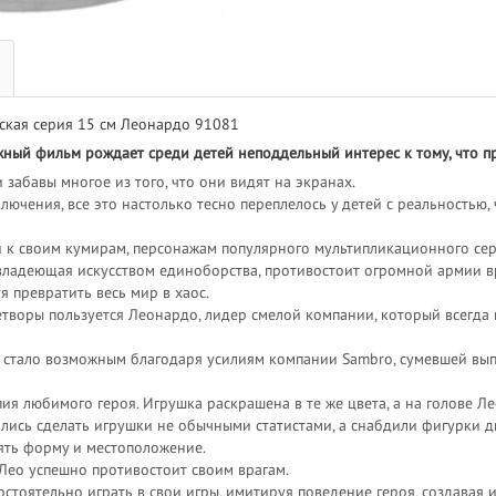
ская серия 15 см Леонардо 91081
ный фильм рождает среди детей неподдельный интерес к тому, что пр
 забавы многое из того, что они видят на экранах.
чения, все это настолько тесно переплелось у детей с реальностью, 
и к своим кумирам, персонажам популярного мультипликационного се
 владеющая искусством единоборства, противостоит огромной армии в
 превратить весь мир в хаос.
творы пользуется Леонардо, лидер смелой компании, который всегда 
, стало возможным благодаря усилиям компании Sambro, сумевшей вып
ия любимого героя. Игрушка раскрашена в те же цвета, а на голове Лео
ались сделать игрушки не обычными статистами, а снабдили фигурки 
нять форму и местоположение.
 Лео успешно противостоит своим врагам.
мостоятельно играть в свои игры, имитируя поведение героя, создава