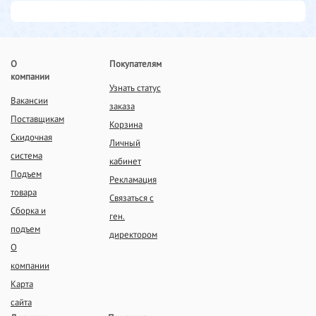
О
Покупателям
компании
Узнать статус
Вакансии
заказа
Поставщикам
Корзина
Скидочная
Личный
система
кабинет
Подъем
Рекламация
товара
Связаться с
Сборка и
ген.
подъем
директором
О
компании
Карта
сайта