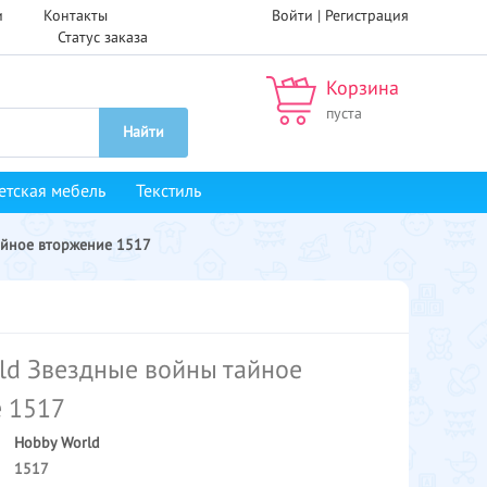
и
Контакты
Войти |
Регистрация
Статус заказа
Корзина
пуста
Найти
етская мебель
Текстиль
айное вторжение 1517
ld Звездные войны тайное
 1517
Hobby World
1517