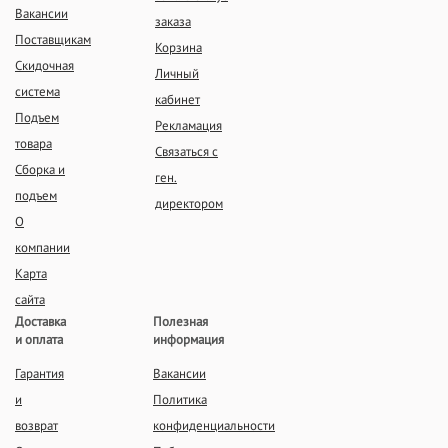
Вакансии
заказа
Поставщикам
Корзина
Скидочная
Личный
система
кабинет
Подъем
Рекламация
товара
Связаться с
Сборка и
ген.
подъем
директором
О
компании
Карта
сайта
Доставка
Полезная
и оплата
информация
Гарантия
Вакансии
и
Политика
возврат
конфиденциальности