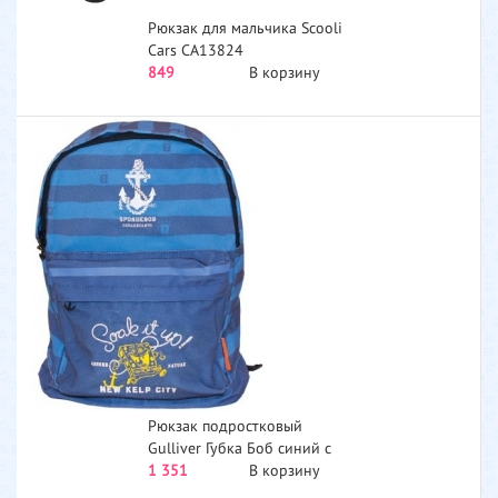
Рюкзак для мальчика Scooli
Cars CA13824
849
В корзину
Рюкзак подростковый
Gulliver Губка Боб синий с
голубым серия Морская
1 351
В корзину
S230051-T...