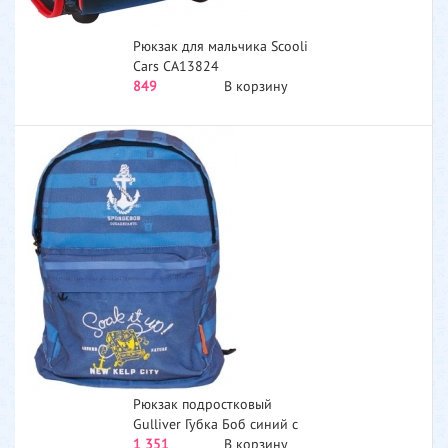
Рюкзак для мальчика Scooli
Cars CA13824
849
В корзину
Рюкзак подростковый
Gulliver Губка Боб синий с
голубым серия Морская
1 351
В корзину