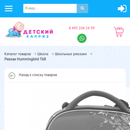
8 495 104 24 39
Каталог товаров
>
Школа
>
Школьные рюкзаки
>
Рюкзак Hummingbird T68
Назад к списку товаров