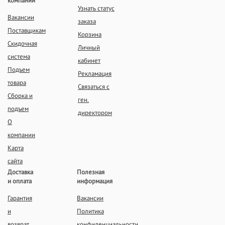
компании
Узнать статус
Вакансии
заказа
Поставщикам
Корзина
Скидочная
Личный
система
кабинет
Подъем
Рекламация
товара
Связаться с
Сборка и
ген.
подъем
директором
О
компании
Карта
сайта
Доставка
Полезная
и оплата
информация
Гарантия
Вакансии
и
Политика
возврат
конфиденциальности