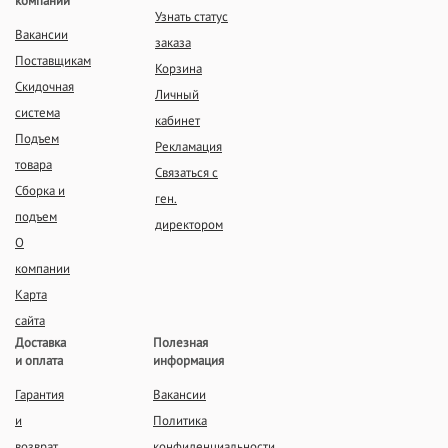
компании
Узнать статус
Вакансии
заказа
Поставщикам
Корзина
Скидочная
Личный
система
кабинет
Подъем
Рекламация
товара
Связаться с
Сборка и
ген.
подъем
директором
О
компании
Карта
сайта
Доставка
Полезная
и оплата
информация
Гарантия
Вакансии
и
Политика
возврат
конфиденциальности