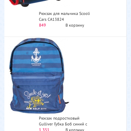
Рюкзак для мальчика Scooli
Cars CA13824
849
В корзину
Рюкзак подростковый
Gulliver Губка Боб синий с
голубым серия Морская
1 351
В корзину