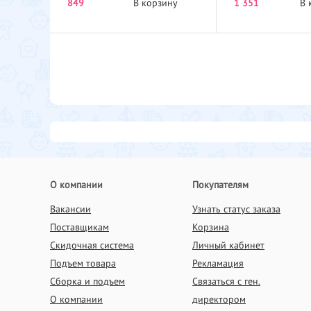
849
В корзину
голубым серия М
1 351
В 
S230051-T...
О компании
Покупателям
Вакансии
Узнать статус заказа
Поставщикам
Корзина
Скидочная система
Личный кабинет
Подъем товара
Рекламация
Сборка и подъем
Связаться с ген.
О компании
директором