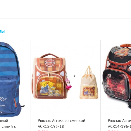
ры
овый
Рюкзак Across со сменкой
Рюкзак Acro
б синий с
ACR15-195-18
ACR14-196-