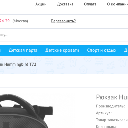
Акции
Доставка
Оплата
О компани
24 39
(Москва)
Перезвонить?
ы
Детская парта
Детские кровати
Спорт и отдых
Д
ак Hummingbird T72
Рюкзак Hu
Производитель:
Артикул:
Товар заказывали
Код товара: