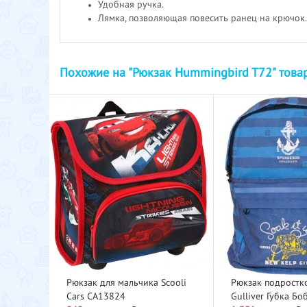
Удобная ручка.
Лямка, позволяющая повесить ранец на крючок.
Похожие на "Рюкзак Hummingbird T72" това
Рюкзак для мальчика Scooli
Рюкзак подростк
Cars CA13824
Gulliver Губка Бо