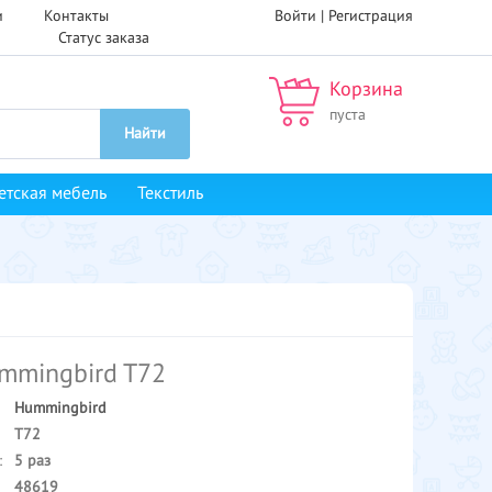
и
Контакты
Войти |
Регистрация
Статус заказа
Корзина
пуста
Найти
етская мебель
Текстиль
mmingbird T72
Hummingbird
T72
:
5 раз
48619