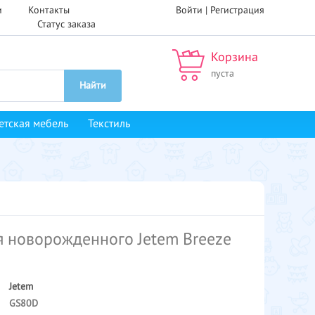
и
Контакты
Войти |
Регистрация
Статус заказа
Корзина
пуста
Найти
етская мебель
Текстиль
я новорожденного Jetem Breeze
Jetem
GS80D