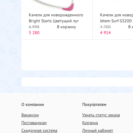
Качели для новорожденного
Качели для ново
Bright Starts Цветущий луг
Jetem Surf GS20D
60009BS...
6 998
В корзину
4 700
В 
5 280
4 914
О компании
Покупателям
Вакансии
Узнать статус заказа
Поставщикам
Корзина
Скидочная система
Личный кабинет