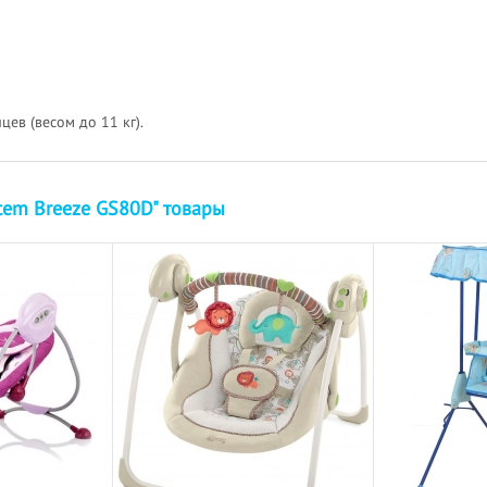
ев (весом до 11 кг).
tem Breeze GS80D" товары