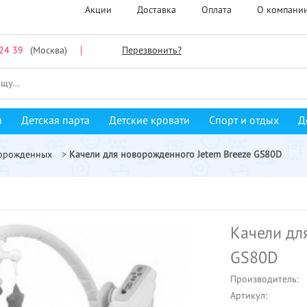
Акции
Доставка
Оплата
О компани
24 39
(Москва)
Перезвонить?
ы
Детская парта
Детские кровати
Спорт и отдых
Д
ворожденных
>
Качели для новорожденного Jetem Breeze GS80D
Качели дл
GS80D
Производитель:
Артикул: