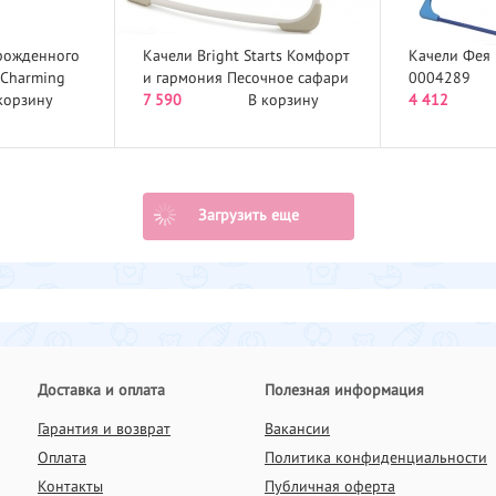
рожденного
Качели Bright Starts Комфорт
Качели Фея 
 Charming
и гармония Песочное сафари
0004289
корзину
60194...
7 590
В корзину
4 412
Загрузить еще
Доставка и оплата
Полезная информация
Гарантия и возврат
Вакансии
Оплата
Политика конфиденциальности
Контакты
Публичная оферта