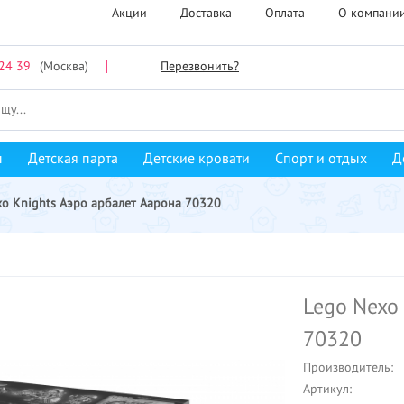
Акции
Доставка
Оплата
О компани
24 39
(Москва)
Перезвонить?
ы
Детская парта
Детские кровати
Спорт и отдых
Д
xo Knights Аэро арбалет Аарона 70320
Lego Nexo
70320
Производитель:
Артикул: