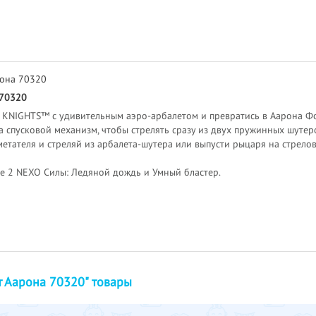
рона 70320
 70320
KNIGHTS™ с удивительным аэро-арбалетом и превратись в Аарона Фокс
 спусковой механизм, чтобы стрелять сразу из двух пружинных шутер
етателя и стреляй из арбалета-шутера или выпусти рыцаря на стрело
е 2 NEXO Силы: Ледяной дождь и Умный бластер.
т Аарона 70320" товары