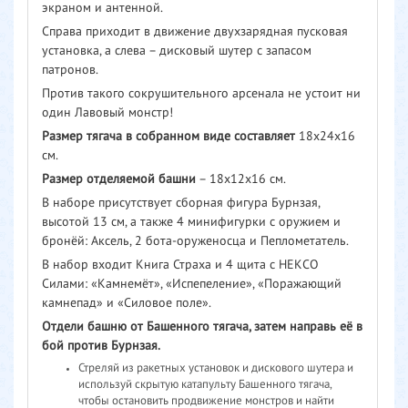
экраном и антенной.
Справа приходит в движение двухзарядная пусковая
установка, а слева – дисковый шутер с запасом
патронов.
Против такого сокрушительного арсенала не устоит ни
один Лавовый монстр!
Размер тягача в собранном виде составляет
18х24х16
см.
Размер отделяемой башни
– 18х12х16 см.
В наборе присутствует сборная фигура Бурнзая,
высотой 13 см, а также 4 минифигурки с оружием и
бронёй: Аксель, 2 бота-оруженосца и Пеплометатель.
В набор входит Книга Страха и 4 щита с НЕКСО
Силами: «Камнемёт», «Испепеление», «Поражающий
камнепад» и «Силовое поле».
Отдели башню от Башенного тягача, затем направь её в
бой против Бурнзая.
Стреляй из ракетных установок и дискового шутера и
используй скрытую катапульту Башенного тягача,
чтобы остановить продвижение монстров и найти