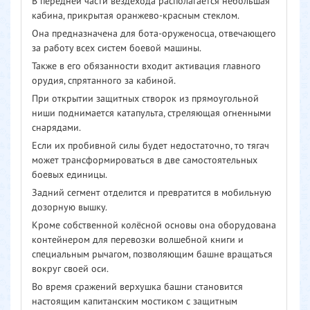
В передней части вездехода располагается небольшая
кабина, прикрытая оранжево-красным стеклом.
Она предназначена для бота-оруженосца, отвечающего
за работу всех систем боевой машины.
Также в его обязанности входит активация главного
орудия, спрятанного за кабиной.
При открытии защитных створок из прямоугольной
ниши поднимается катапульта, стреляющая огненными
снарядами.
Если их пробивной силы будет недостаточно, то тягач
может трансформироваться в две самостоятельных
боевых единицы.
Задний сегмент отделится и превратится в мобильную
дозорную вышку.
Кроме собственной колёсной основы она оборудована
контейнером для перевозки волшебной книги и
специальным рычагом, позволяющим башне вращаться
вокруг своей оси.
Во время сражений верхушка башни становится
настоящим капитанским мостиком с защитным