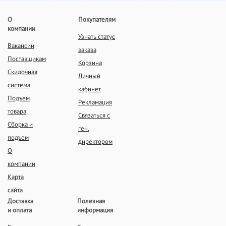
О
Покупателям
компании
Узнать статус
Вакансии
заказа
Поставщикам
Корзина
Скидочная
Личный
система
кабинет
Подъем
Рекламация
товара
Связаться с
Сборка и
ген.
подъем
директором
О
компании
Карта
сайта
Доставка
Полезная
и оплата
информация