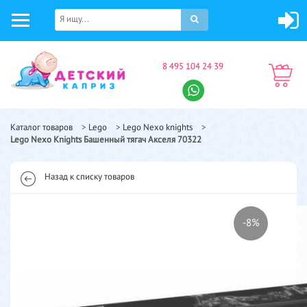
8 495 104 24 39
Каталог товаров
>
Lego
>
Lego Nexo knights
>
Lego Nexo Knights Башенный тягач Акселя 70322
Назад к списку товаров
-8%