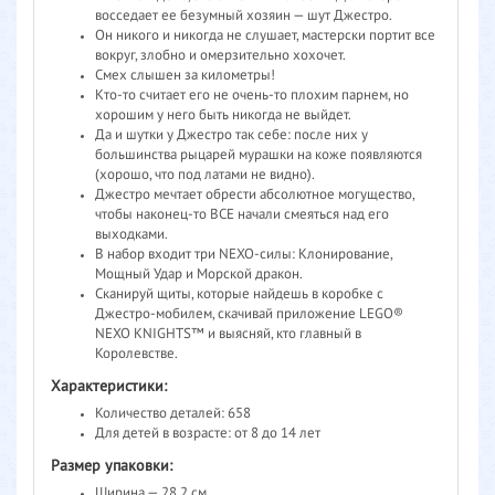
восседает ее безумный хозяин — шут Джестро.
Он никого и никогда не слушает, мастерски портит все
вокруг, злобно и омерзительно хохочет.
Смех слышен за километры!
Кто-то считает его не очень-то плохим парнем, но
хорошим у него быть никогда не выйдет.
Да и шутки у Джестро так себе: после них у
большинства рыцарей мурашки на коже появляются
(хорошо, что под латами не видно).
Джестро мечтает обрести абсолютное могущество,
чтобы наконец-то ВСЕ начали смеяться над его
выходками.
В набор входит три NEXO-силы: Клонирование,
Мощный Удар и Морской дракон.
Сканируй щиты, которые найдешь в коробке с
Джестро-мобилем, скачивай приложение LEGO®
NEXO KNIGHTS™ и выясняй, кто главный в
Королевстве.
Характеристики:
Количество деталей: 658
Для детей в возрасте: от 8 до 14 лет
Размер упаковки:
Ширина — 28.2 см