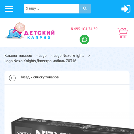
8 495 104 24 39
Каталог товаров
>
Lego
>
Lego Nexo knights
>
Lego Nexo Knights Джестро мобиль 70316
Назад к списку товаров