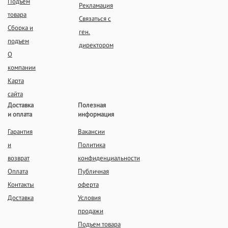
Подъем
Рекламация
товара
Связаться с
Сборка и
ген.
подъем
директором
О
компании
Карта
сайта
Доставка
Полезная
и оплата
информация
Гарантия
Вакансии
и
Политика
возврат
конфиденциальности
Оплата
Публичная
Контакты
оферта
Доставка
Условия
продажи
Подъем товара