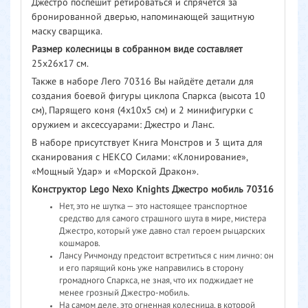
Джестро поспешит ретироваться и спрячется за
бронированной дверью, напоминающей защитную
маску сварщика.
Размер колесницы в собранном виде составляет
25х26х17 см.
Также в наборе Лего 70316 Вы найдёте детали для
создания боевой фигуры циклопа Спаркса (высота 10
см), Парящего коня (4х10х5 см) и 2 минифигурки с
оружием и аксессуарами: Джестро и Ланс.
В наборе присутствует Книга Монстров и 3 щита для
сканирования с НЕКСО Силами: «Клонирование»,
«Мощный Удар» и «Морской Дракон».
Конструктор Lego Nexo Knights Джестро мобиль 70316
Нет, это не шутка — это настоящее транспортное
средство для самого страшного шута в мире, мистера
Джестро, который уже давно стал героем рыцарских
кошмаров.
Лансу Ричмонду предстоит встретиться с ним лично: он
и его парящий конь уже направились в сторону
громадного Спаркса, не зная, что их поджидает не
менее грозный Джестро-мобиль.
На самом деле, это огненная колесница, в которой