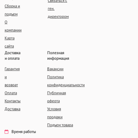
Связаться с
Сборка и
ген.
подъем
директором
О
компании
Карта
сайта
Доставка
Полезная
и оплата
информация
Гарантия
Вакансии
и
Политика
возврат
конфиденциальности
Оплата
Публичная
Контакты
оферта
Доставка
Условия
продажи
Подъем товара
Время работы