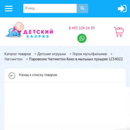
8 495 104 24 39
Каталог товаров
>
Детские игрушки
>
Герои мультфильмов
>
Чаггингтон
>
Паровозик Чаггингтон Коко в мыльных пузырях LC54022
Назад к списку товаров