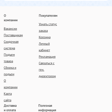
О
Покупателям
компании
Узнать статус
Вакансии
заказа
Поставщикам
Корзина
Скидочная
Личный
система
кабинет
Подъем
Рекламация
товара
Связаться с
Сборка и
ген.
подъем
директором
О
компании
Карта
сайта
Доставка
Полезная
и оплата
информация