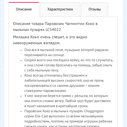
Описание
Характеристики
Отзывы
Описание товара Паровозик Чаггингтон Коко в
мыльных пузырях LC54022
Милашка Коко очень спешит, и это видно
невооруженным взглядом.
Она вся в мыльной пене, пузырьки которой радужно
переливаются на солнце.
Скорей всего она посещала мойку, но что-то случилось,
и она сломя голову бросилась на помощь, забыв смыть
с себя мыльную пену.
Коко всегда отличалась бесстрашием и
любительницей высоких скоростей, она не прочь
посоревноваться со своими друзьями – юными
стажерами-паровозиками.
У нее энергия берется прямо с рельсов, по которым
она мчится словно ветер. Любой груз будет доставлен
в пункт назначения в кратчайшие сроки.
Паровозик Коко в мыльных пузырях Chuggington
серии Die-Cast выполнен со всеми мельчайшими
подробностями, поэтому на примере игрушки ребенок
сможет узнать, как устроен настоящий паровоз.