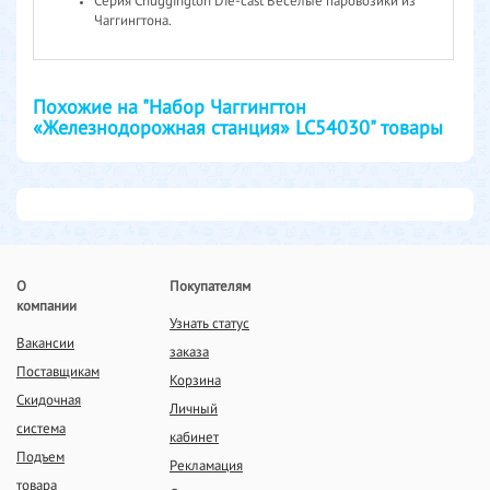
Серия Chuggington Die-cast Веселые паровозики из
Чаггингтона.
Похожие на "Набор Чаггингтон
«Железнодорожная станция» LC54030" товары
О
Покупателям
компании
Узнать статус
Вакансии
заказа
Поставщикам
Корзина
Скидочная
Личный
система
кабинет
Подъем
Рекламация
товара