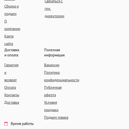
Связаться с
Сборка и
ген.
подъем
директором
О
компании
Карта
сайта
Доставка
Полезная
и оплата
информация
Гарантия
Вакансии
и
Политика
возврат
конфиденциальности
Оплата
Публичная
Контакты
оферта
Доставка
Условия
продажи
Подъем товара
Время работы