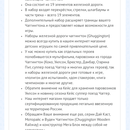
Она состоит из 19 элементов железной дороги.
В набор входят перекрёстки, стрелки, шлагбаумы и
части трека – всего 19 элементов.
Дополнительный набор расширяет границы вашего
Чаггингтона.и предоставляет новые возможности для
игры.
Наборы железной дороги чаггингтон (Ghuggington)
можно всегда купить в нашем интернет магазине
детских игрушек по самой привлекательной цене.
У нас можно купить как отдельных героев
полюбившегося мультфильма, паровозики из города
Чаггингтон (Коко, Уилсон, Брюстер, Данбар, Старина
Пит, суппер поезд Чаггер и многих других героев), так
и наборы железной дороги уже готовые к игре,
«полигон для испытаний», «дом стажеров», «лига
чемпионов» и многие другие.
Обратите внимение на Кейс для хранения паровозиков
Уилсон и новинку сезона Кейс суппер поезд Чаггер.
Наш интернет магазин продает только
сертифицированную продукцию легально ввезенную
на территорию России.
Обращаем Ваше внимание еще раз, серии Дай Каст,
Моторайс и Вуден Чаггингтон (Chuggington Wooden
Railway) и конструктор Мега Блок между собой не