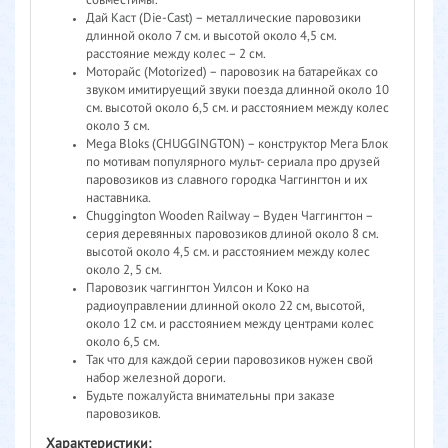
совместимы.
Дай Каст (Die-Cast) – металлические паровозики
длинной около 7 см. и высотой около 4,5 см.
расстояние между колес – 2 см.
Моторайс (Motorized) – паровозик на батарейках со
звуком имитируещий звуки поезда длинной около 10
см. высотой около 6,5 см. и расстоянием между колес
около 3 см.
Mega Bloks (CHUGGINGTON) – конструктор Мега Блок
по мотивам популярного мульт- сериала про друзей
паровозиков из славного городка Чаггингтон и их
наставника.
Chuggington Wooden Railway – Вуден Чаггингтон –
серия деревянных паровозиков длиной около 8 см.
высотой около 4,5 см. и расстоянием между колес
около 2, 5 см.
Паровозик чаггингтон Уилсон и Коко на
радиоуправлении длинной около 22 см, высотой,
около 12 см. и расстоянием между центрами колес
около 6,5 см.
Так что для каждой серии паровозиков нужен свой
набор железной дороги.
Будьте пожалуйста внимательны при заказе
паровозиков.
Характеристики: