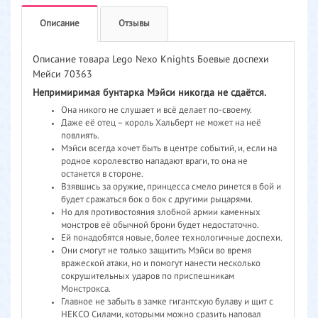
Описание
Отзывы
Описание товара Lego Nexo Knights Боевые доспехи
Мейси 70363
Непримиримая бунтарка Мэйси никогда не сдаётся.
Она никого не слушает и всё делает по-своему.
Даже её отец – король Хальберт не может на неё
повлиять.
Мэйси всегда хочет быть в центре событий, и, если на
родное королевство нападают враги, то она не
останется в стороне.
Взявшись за оружие, принцесса смело ринется в бой и
будет сражаться бок о бок с другими рыцарями.
Но для противостояния злобной армии каменных
монстров её обычной брони будет недостаточно.
Ей понадобятся новые, более технологичные доспехи.
Они смогут не только защитить Мэйси во время
вражеской атаки, но и помогут нанести несколько
сокрушительных ударов по приспешникам
Монстрокса.
Главное не забыть в замке гигантскую булаву и щит с
НЕКСО Силами, которыми можно сразить наповал