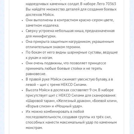
надоедливых каменных солдат. В наборе Лего 70363
Вы найдёте множество деталей для создания боевых
доспехов Мэйси.
Они выполнены в контрастном красно-сером цвете,
заметном издалека.
Сверху устроена небольшая ниша, предназначенная
для минифигурки.
Она прикрыта защитным нагрудником, украшенным
отличительным знаком героини.
По бокам от него видны шарнирные суставы, ведущие
к рукам и ногам.
Они очень подвижны, что позволяет принцессе
принимать любые боевые стойки и не терять
равновесие.
В правой руке Мэйси сжимает увесистую булаву, а в
левой – щит с тремя НЕКСО Силами.
Высота Мэйси в доспехах составляет 9 см. В наборе
присутствует щит с НЕКСО Силами для сканирования:
«Шаровой таран», «Железный дракон», «Боевой клич»,
«Взрыв слизи» и «Мощный удар».
Их можно комбинировать в любой
последовательности, создавая группы из трёх сил,
способных нанести максимальный удар по каменным
монстрам.