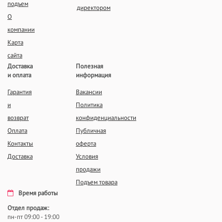
подъем
директором
О
компании
Карта
сайта
Доставка
Полезная
и оплата
информация
Гарантия
Вакансии
и
Политика
возврат
конфиденциальности
Оплата
Публичная
Контакты
оферта
Доставка
Условия
продажи
Подъем товара
Время работы
Отдел продаж:
пн-пт 09:00 - 19:00