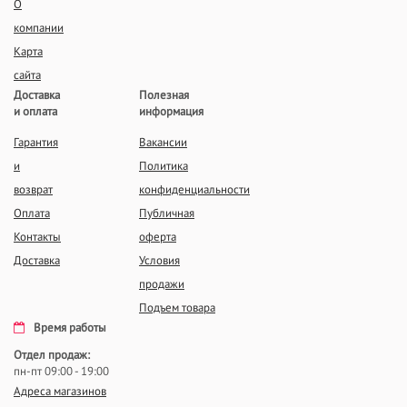
О
компании
Карта
сайта
Доставка
Полезная
и оплата
информация
Гарантия
Вакансии
и
Политика
возврат
конфиденциальности
Оплата
Публичная
Контакты
оферта
Доставка
Условия
продажи
Подъем товара
Время работы
Отдел продаж:
пн-пт 09:00 - 19:00
Адреса магазинов