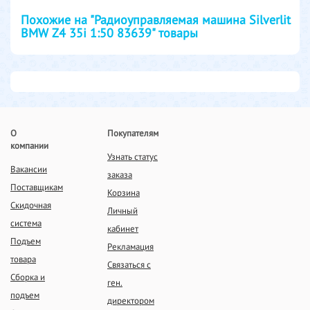
Похожие на "Радиоуправляемая машина Silverlit
BMW Z4 35i 1:50 83639" товары
О
Покупателям
компании
Узнать статус
Вакансии
заказа
Поставщикам
Корзина
Скидочная
Личный
система
кабинет
Подъем
Рекламация
товара
Связаться с
Сборка и
ген.
подъем
директором