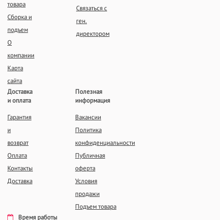
товара
Связаться с
Сборка и
ген.
подъем
директором
О
компании
Карта
сайта
Доставка
Полезная
и оплата
информация
Гарантия
Вакансии
и
Политика
возврат
конфиденциальности
Оплата
Публичная
Контакты
оферта
Доставка
Условия
продажи
Подъем товара
Время работы