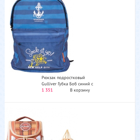
Рюкзак подростковый
Gulliver Губка Боб синий с
голубым серия Морская
1 351
В корзину
S230051-T...