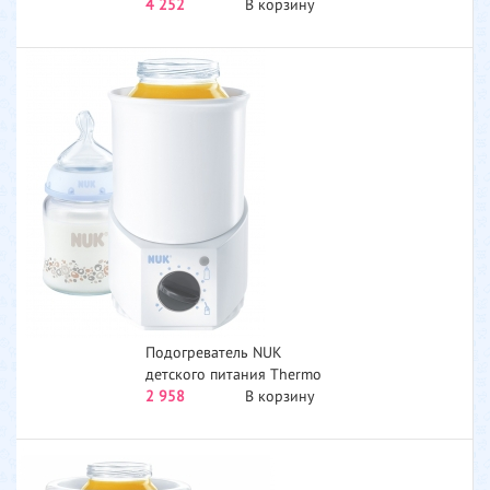
SCF355/00...
4 252
В корзину
Подогреватель NUK
детского питания Thermo
Constant
2 958
В корзину