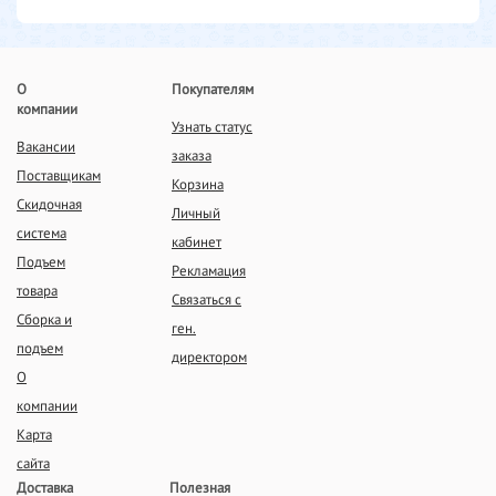
О
Покупателям
компании
Узнать статус
Вакансии
заказа
Поставщикам
Корзина
Скидочная
Личный
система
кабинет
Подъем
Рекламация
товара
Связаться с
Сборка и
ген.
подъем
директором
О
компании
Карта
сайта
Доставка
Полезная