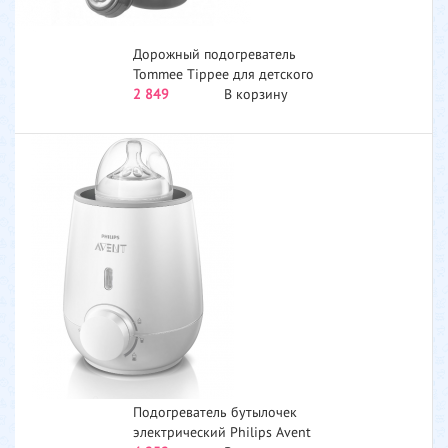
Дорожный подогреватель
Tommee Tippee для детского
питания 2 в 1...
2 849
В корзину
Подогреватель бутылочек
электрический Philips Avent