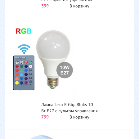
т236012...
399
В корзину
Лампа Leco R GigaBloks 10
Вт E27 с пультом управления
т236016...
799
В корзину