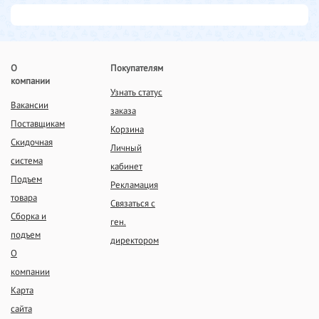
О
Покупателям
компании
Узнать статус
Вакансии
заказа
Поставщикам
Корзина
Скидочная
Личный
система
кабинет
Подъем
Рекламация
товара
Связаться с
Сборка и
ген.
подъем
директором
О
компании
Карта
сайта