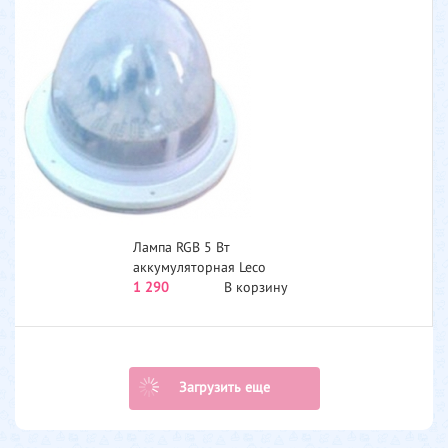
Лампа RGB 5 Вт
аккумуляторная Leco
т236201
1 290
В корзину
Загрузить еще