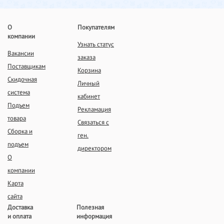
О
Покупателям
компании
Узнать статус
Вакансии
заказа
Поставщикам
Корзина
Скидочная
Личный
система
кабинет
Подъем
Рекламация
товара
Связаться с
Сборка и
ген.
подъем
директором
О
компании
Карта
сайта
Доставка
Полезная
и оплата
информация