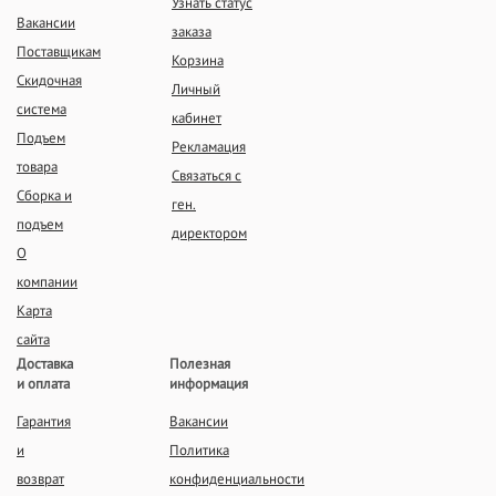
Узнать статус
Вакансии
заказа
Поставщикам
Корзина
Скидочная
Личный
система
кабинет
Подъем
Рекламация
товара
Связаться с
Сборка и
ген.
подъем
директором
О
компании
Карта
сайта
Доставка
Полезная
и оплата
информация
Гарантия
Вакансии
и
Политика
возврат
конфиденциальности