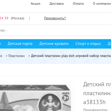
Акции
Доставка
Оплата
О компани
24 39
(Москва)
Перезвонить?
ы
Детская парта
Детские кровати
Спорт и отдых
Д
во
>
Пластилин
>
Детский пластилин play doh игровой набор пласт
Детский п
пластилин
a38133h
Производитель: