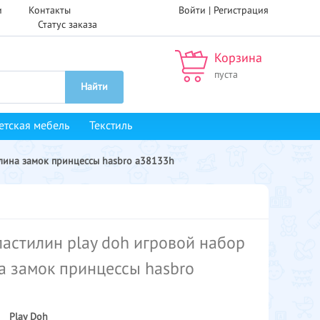
и
Контакты
Войти |
Регистрация
Статус заказа
Корзина
пуста
Найти
етская мебель
Текстиль
илина замок принцессы hasbro a38133h
ластилин play doh игровой набор
а замок принцессы hasbro
Play Doh