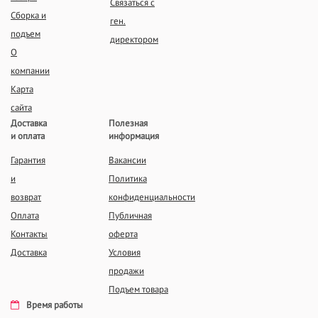
Связаться с
Сборка и
ген.
подъем
директором
О
компании
Карта
сайта
Доставка
Полезная
и оплата
информация
Гарантия
Вакансии
и
Политика
возврат
конфиденциальности
Оплата
Публичная
Контакты
оферта
Доставка
Условия
продажи
Подъем товара
Время работы