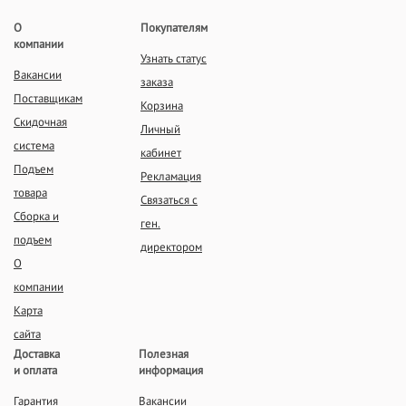
О
Покупателям
компании
Узнать статус
Вакансии
заказа
Поставщикам
Корзина
Скидочная
Личный
система
кабинет
Подъем
Рекламация
товара
Связаться с
Сборка и
ген.
подъем
директором
О
компании
Карта
сайта
Доставка
Полезная
и оплата
информация
Гарантия
Вакансии