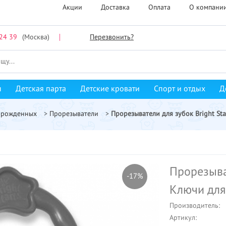
Акции
Доставка
Оплата
О компани
24 39
(Москва)
Перезвонить?
ы
Детская парта
Детские кровати
Спорт и отдых
Д
орожденных
>
Прорезыватели
>
Прорезыватели для зубок Bright St
Прорезыват
-17%
Ключи для
Производитель:
Артикул: