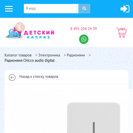
8 495 104 24 39
Каталог товаров
>
Электроника
>
Радионяни
>
Радионяня Chicco аudio digital
Назад к списку товаров