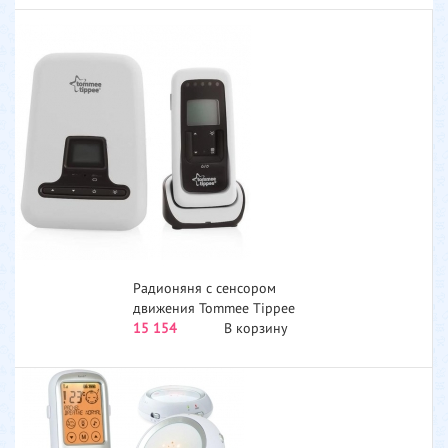
Радионяня c сенсором
движения Tommee Tippee
Closer to nature...
15 154
В корзину