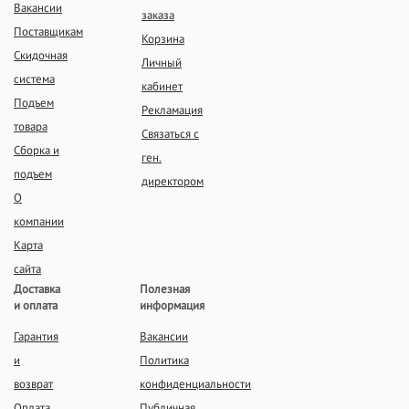
Вакансии
заказа
Поставщикам
Корзина
Скидочная
Личный
система
кабинет
Подъем
Рекламация
товара
Связаться с
Сборка и
ген.
подъем
директором
О
компании
Карта
сайта
Доставка
Полезная
и оплата
информация
Гарантия
Вакансии
и
Политика
возврат
конфиденциальности
Оплата
Публичная