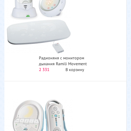
Радионяня с монитором
дыхания Ramili Movement
Sensor Pad SP100...
2 331
В корзину