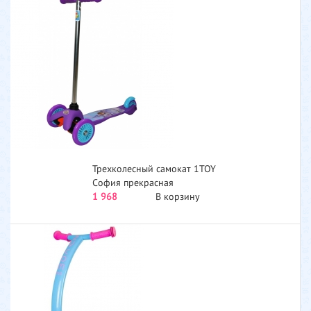
Трехколесный самокат 1TOY
София прекрасная
сиреневый Т59560...
1 968
В корзину