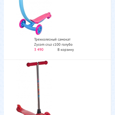
Трехколесный самокат
Zycom cruz с100 голубо
розовый...
3 490
В корзину