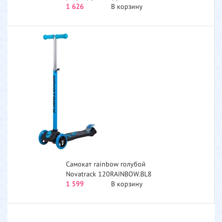
Scooter RO203M...
1 626
В корзину
Самокат rainbow голубой
Novatrack 120RAINBOW.BL8
1 599
В корзину