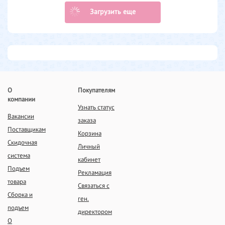
Загрузить еще
О
Покупателям
компании
Узнать статус
Вакансии
заказа
Поставщикам
Корзина
Скидочная
Личный
система
кабинет
Подъем
Рекламация
товара
Связаться с
Сборка и
ген.
подъем
директором
О