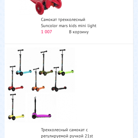
Самокат трехколесный
Suncolor mars kids mini light
красный...
1 007
В корзину
Трехколесный самокат с
регулируемой ручкой 21st