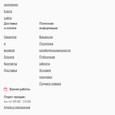
компании
Карта
сайта
Доставка
Полезная
и оплата
информация
Гарантия
Вакансии
и
Политика
возврат
конфиденциальности
Оплата
Публичная
Контакты
оферта
Доставка
Условия
продажи
Подъем товара
Время работы
Отдел продаж:
пн-пт 09:00 - 19:00
Адреса магазинов