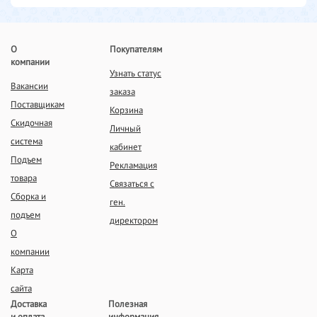
О
Покупателям
компании
Узнать статус
Вакансии
заказа
Поставщикам
Корзина
Скидочная
Личный
система
кабинет
Подъем
Рекламация
товара
Связаться с
Сборка и
ген.
подъем
директором
О
компании
Карта
сайта
Доставка
Полезная