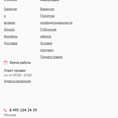
и оплата
информация
Гарантия
Вакансии
и
Политика
возврат
конфиденциальности
Оплата
Публичная
Контакты
оферта
Доставка
Условия
продажи
Подъем товара
Время работы
Отдел продаж:
пн-пт 09:00 - 19:00
Адреса магазинов
8 495 104 24 39
Москва